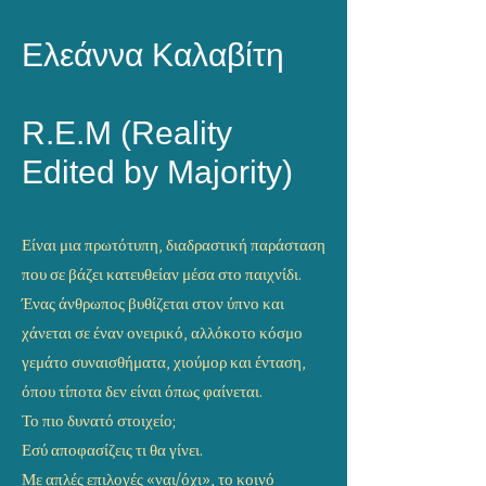
Ελεάννα Καλαβίτη
R.E.M (Reality
Edited by Majority)
Είναι μια πρωτότυπη, διαδραστική παράσταση
που σε βάζει κατευθείαν μέσα στο παιχνίδι.
Ένας άνθρωπος βυθίζεται στον ύπνο και
χάνεται σε έναν ονειρικό, αλλόκοτο κόσμο
γεμάτο συναισθήματα, χιούμορ και ένταση,
όπου τίποτα δεν είναι όπως φαίνεται.
Το πιο δυνατό στοιχείο;
Εσύ αποφασίζεις τι θα γίνει.
Με απλές επιλογές «ναι/όχι», το κοινό