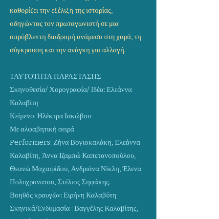
καθορίζει την εξέλιξη της ιστορίας,
οδηγώντας τον πρωταγωνιστή σε μια
απρόβλεπτη διαδρομή ανάμεσα στη χαρά, τη
σύγκρουση και την ανάγκη για αλλαγή.
ΤΑΥΤΟΤΗΤΑ ΠΑΡΑΣΤΑΣΗΣ
Σκηνοθεσία/ Χορογραφία/ Ιδέα: Ελεάννα
Καλαβίτη
Κείμενο: Ηλέκτρα Ιακώβου
Με αλφαβητική σειρά
Performers: Ζήνα Βογιοκαλάκη, Ελεάννα
Καλαβίτη, Άννα Ιζαμπώ Καπετανοπούλου,
Θεανώ Μαχαιρίδου, Ανδριάνα Νίκλη, Έλενα
Πολυχρονατου, Στέλιος Σηφάκης.
Βοηθός κραυγών: Ειρήνη Καλαβύτη
Σκηνικά/Ενδυμασία : Βαγγέλης Καλαβίτης,