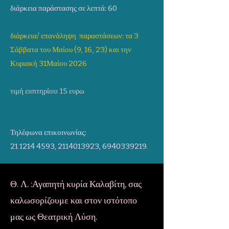
διάρκεια παράστασης
σε λεπτά: 60
διάρκεια/ επανάληψη παραστάσεων: τα 3
Σάββατα του Μαίου (9, 16, 23) και την
Κυριακή 31Μαίου 2026
τιμή εισιτηρίου: 15 ευρω
Τηλέφωνα επικοινωνίας:
21 1214 4593
,
2114013923
,
6940339219
.
Θ. Λ. :Αγαπητή κυρία Καλαβίτη, σας
καλωσορίζουμε και στον ιστότοπο
μας ως Θεατρική Λύση.