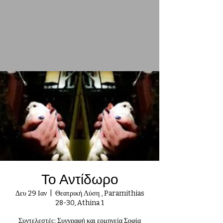
Το Αντίδωρο
Δευ 29 Ιαν
  |  
Θεατρική Λύση , Paramithias
28-30, Athina 1
Συντελεστές: Συγγραφή και ερμηνεία Σοφία