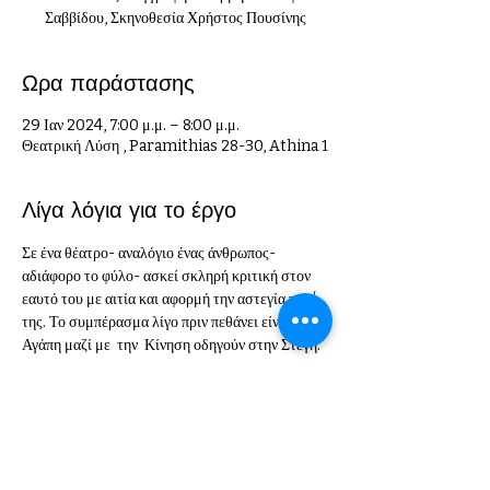
Σαββίδου, Σκηνοθεσία Χρήστος Πουσίνης
Ωρα παράστασης
29 Ιαν 2024, 7:00 μ.μ. – 8:00 μ.μ.
Θεατρική Λύση , Paramithias 28-30, Athina 1
Λίγα λόγια για το έργο
Σε ένα θέατρο- αναλόγιο ένας άνθρωπος- 
αδιάφορο το φύλο- ασκεί σκληρή κριτική στον 
εαυτό του με αιτία και αφορμή την αστεγία του/
της. Το συμπέρασμα λίγο πριν πεθάνει είναι ότι η 
Αγάπη μαζί με  την  Κίνηση οδηγούν στην Στέγη.
Εισιτήριο
Η πώληση τελείωσε