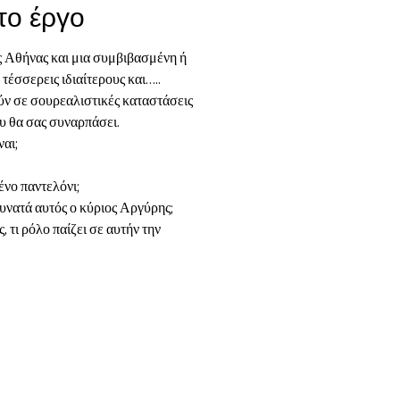
 το έργο
ς Αθήνας και μια συμβιβασμένη ή
τέσσερεις ιδιαίτερους και…..
ύν σε σουρεαλιστικές καταστάσεις
υ θα σας συναρπάσει.
αι;
νο παντελόνι;
δυνατά αυτός ο κύριος Αργύρης;
 τι ρόλο παίζει σε αυτήν την
ζωές αυτών των ανθρώπων;
ύρουν την Σουλτάνα που προσπαθεί
ν…
νο με την πενιχρή σύνταξη που
νατροπές και αναποδιές και μαζί