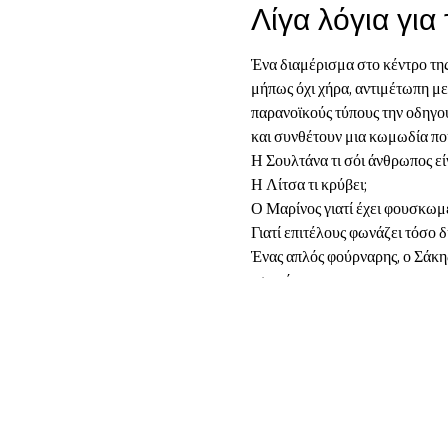
Λίγα λόγια για
Ένα διαμέρισμα στο κέντρο τη
μήπως όχι χήρα, αντιμέτωπη με 
παρανοϊκούς τύπους την οδηγο
και συνθέτουν μια κωμωδία πο
Η Σουλτάνα τι σόι άνθρωπος είν
Η Λίτσα τι κρύβει;
Ο Μαρίνος γιατί έχει φουσκωμέ
Γιατί επιτέλους φωνάζει τόσο 
Ένας απλός φούρναρης, ο Σάκης,
ιστορία;
Ο έρωτας τι ρόλο παίζει στις 
Ιδιαίτερες καταστάσεις παρασ
απλώς να βγάλει τα προς το ζη
Αλήθεια, πως τα καταφέρνει μό
της άφησε ο συγχωρεμένος;
Οι απαντήσεις πάντα φέρνουν α