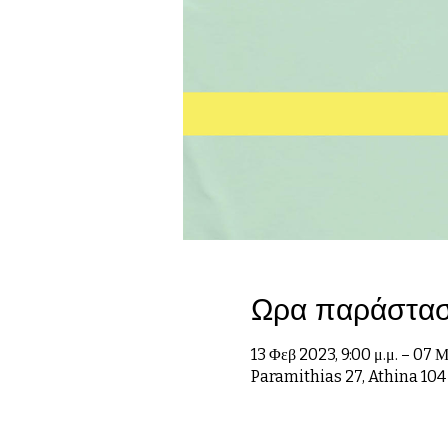
Ωρα παράστα
13 Φεβ 2023, 9:00 μ.μ. – 07 Μ
Paramithias 27, Athina 104 