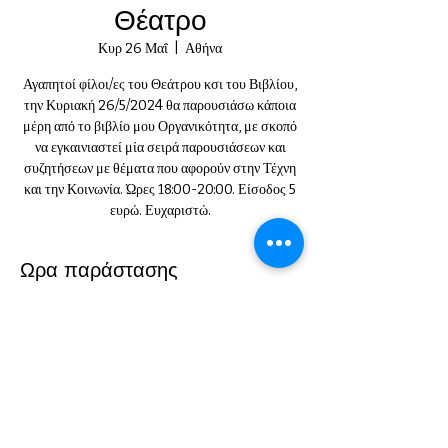
Θέατρο
Κυρ 26 Μαΐ
  |  
Αθήνα
Αγαπητοί φίλοι/ες του Θεάτρου κσι του Βιβλίου,
την Κυριακή 26/5/2024 θα παρουσιάσω κάποια
μέρη από το βιβλίο μου Οργανικότητα, με σκοπό
να εγκαινιαστεί μία σειρά παρουσιάσεων και
συζητήσεων με θέματα που αφορούν στην Τέχνη
και την Κοινωνία. Ώρες 18:00-20:00. Είσοδος 5
ευρώ. Ευχαριστώ.
Ωρα παράστασης
26 Μαΐ 2024, 6:00 μ.μ. – 8:00 μ.μ.
Αθήνα, Παραμυθίας 28-30, Αθήνα 104 35,
Ελλάδα
Λίγα λόγια για το έργο
Η εκδήλωση αφορά στην Τέχνη της Υποκριτικής 