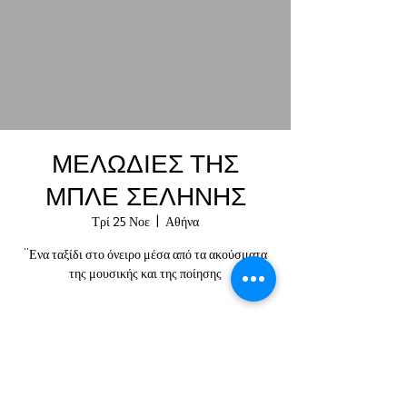
ΜΕΛΩΔΙΕΣ ΤΗΣ
ΜΠΛΕ ΣΕΛΗΝΗΣ
Τρί 25 Νοε
  |  
Αθήνα
¨Ενα ταξίδι στο όνειρο μέσα από τα ακούσματα
της μουσικής και της ποίησης
Ωρα παράστασης
25 Νοε 2025, 9:00 μ.μ. – 10:00 μ.μ.
Αθήνα, Παραμυθίας 27, Αθήνα 104 35, Ελλάδα