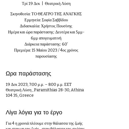
Τρί 19 Δεκ
  |  
Θεατρική Λύση
Σκηνοθεσία: ΤΟ ΘΕΑΤΡΟ ΤΗΣ ΑΝΑΓΚΗΣ
Ερμηνεία: Σοφία Σαββίδου
Διδασκαλία: Χρήστος Πουσίνης
Ημέρα και ώρα παράστασης: Δευτέρα και 5μμ-
6μμ απογευματινή
Διάρκεια παράστασης: 60’
Πρεμιέρα: 15 Μαίου 2023 / 4ος χρόνος
παρουσίασης
Ωρα παράστασης
19 Δεκ 2023, 7:00 μ.μ. – 8:00 μ.μ. EET
Θεατρική Λύση , Paramithias 28-30, Athina
104 35, Greece
Λίγα λόγια για το έργο
Για 4 η χρονιά πλέουμε στην θάλασσα της ζωής
και στην γη της ζωής, στην θάλασσα της σκέψης