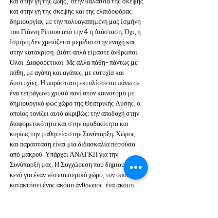
και στην γη της ζωής,  στην θάλασσα της σκέψης 
και στην γη της σκέψης και της ελπιδοφόρας 
δημιουργίας με την πολυαγαπημένη μας Ισμήνη 
του Γιάννη Ρίτσου από την 4 η Διάσταση. Όχι, η 
Ισμήνη δεν χρειάζεται μερίδιο στην ενοχή και 
στην κατάκριση. Διότι απλά είμαστε άνθρωποι. 
Όλοι. Διαφορετικοί. Με άλλα πάθη- πάντως με 
πάθη, με αγάπη και αγάπες, με ευτυχία και 
δυστυχίες. Η παράσταση εκτυλίσσεται πάνω σε 
ένα τετράγωνο χρυσό πανί στον καινοτόμο με 
δημιουργικό φως χώρο της Θεατρικής Λύσης, ο 
οποίος τονίζει αυτό ακριβώς: την αποδοχή στην 
διαφορετικότητα και στην ομαδικότητα και 
κυρίως την μαθητεία στην Συνύπαρξη. Χώρος 
και παράσταση είναι μία διδασκαλία πεσούσα 
από μακρού: Υπάρχει ΑΝΑΓΚΗ για την 
Συνύπαρξη μας. Η Συγχώρεση που δημιουργεί το 
κενό για έναν νέο εσωτερικό χώρο, τον οποίο θα 
κατακτήσει ένας ακόμη άνθρωπος, ένα ακόμη
συναίσθημα, ακόμη και ένα φυσικό πλάσμα ή 
φαινόμενο…