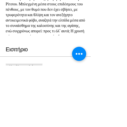
Ρίτσου. Μπλεγμένη μέσα στους επιδέσμους του
πένθους, με τον θυμό που δεν έχει σβήσει, με
τρυφερότητα και θλίψη και τον ανεξήγητο
αντικειμενικά φόβο, αναζητά την ελπίδα μέσα από
το συναίσθημα της καλοσύνης και της αγάπης,
ενώ συγχρόνως απορεί: προς τι όλ' αυτά; Η χρυσή
μάσκα και το πέρασμα στο επίπεδο της
αιωνιότητας είναι μια γέφυρα για την τελευταία
ανάμνηση, το βίωμα "είδα την αδελφή μου στην
Εισιτήριο
αυλή τα χαράματα σημαδεμένη από την μοίρα,
κατάχλωμη. Τα χέρια της, το φόρεμα της, τα
μαλλιά της όλο χώματα..." Ζει; Και πώς; Μετά από
Η πώληση τελείωσε
αυτήν την εξομολόγηση; Το ερώτημα μένει
ανοιχτό.
Τύπος εισιτηρίου
ΙΣΜΗΝΗ ΤΟΥ ΓΙΑΝΝΗ ΡΙΤΣΟΥ
Περισσότερες πληροφορίες
Τιμή
Από 5,00 € έως 12,00 €