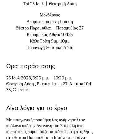
Τρί 25 Ιουλ
  |  
Θεατρική Λύση
Μονόλογος
Δραματοποιημένη Ποίηση
Θέατρο Παραμυθίας – Παραμυθίας 27
Κεραμεικός Αθήνα 10435
Κάθε Τρίτη 9μμ-10μμ
Παραγωγή Θεατρική Λύση
Ωρα παράστασης
25 Ιουλ 2023, 9:00 μ.μ. – 10:00 μ.μ.
Θεατρική Λύση , Paramithias 27, Athina 104
35, Greece
Λίγα λόγια για το έργο
Με εισαγωγική προσθήκη (ως ανάμνηση) τον
πρόλογο από την Αντιγόνη του Σοφοκλή στο
πρωτότυπο, παρουσιάζεται κάθε Τρίτη στις 9μμ,
στο θέατρο Παραμυθίας, η Ισμήνη του Γιάννη