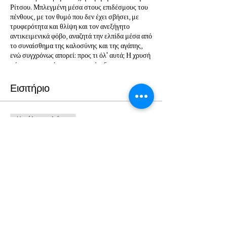
Ρίτσου. Μπλεγμένη μέσα στους επιδέσμους του
πένθους, με τον θυμό που δεν έχει σβήσει, με
τρυφερότητα και θλίψη και τον ανεξήγητο
αντικειμενικά φόβο, αναζητά την ελπίδα μέσα από
το συναίσθημα της καλοσύνης και της αγάπης,
ενώ συγχρόνως απορεί: προς τι όλ' αυτά; Η χρυσή
μάσκα και το πέρασμα στο επίπεδο της
αιωνιότητας είναι μια γέφυρα για την τελευταία
ανάμνηση, το βίωμα "είδα την αδελφή μου στην
Εισιτήριο
αυλή τα χαράματα σημαδεμένη από την μοίρα,
κατάχλωμη. Τα χέρια της, το φόρεμα της, τα
μαλλιά της όλο χώματα..." Ζει; Και πώς; Μετά από
Η πώληση τελείωσε
αυτήν την εξομολόγηση; Το ερώτημα μένει
ανοιχτό.
Τύπος εισιτηρίου
ΙΣΜΗΝΗ ΤΟΥ ΓΙΑΝΝΗ ΡΙΤΣΟΥ
Περισσότερες πληροφορίες
Τιμή
Από 5,00 € έως 12,00 €