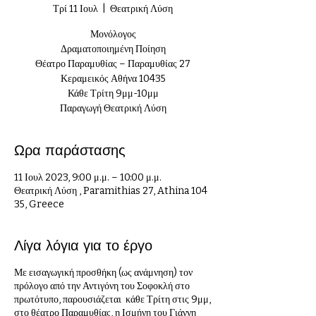
Τρί 11 Ιουλ
  |  
Θεατρική Λύση
Μονόλογος
Δραματοποιημένη Ποίηση
Θέατρο Παραμυθίας – Παραμυθίας 27
Κεραμεικός Αθήνα 10435
Κάθε Τρίτη 9μμ-10μμ
Παραγωγή Θεατρική Λύση
Ωρα παράστασης
11 Ιουλ 2023, 9:00 μ.μ. – 10:00 μ.μ.
Θεατρική Λύση , Paramithias 27, Athina 104
35, Greece
Λίγα λόγια για το έργο
Με εισαγωγική προσθήκη (ως ανάμνηση) τον
πρόλογο από την Αντιγόνη του Σοφοκλή στο
πρωτότυπο, παρουσιάζεται κάθε Τρίτη στις 9μμ,
στο θέατρο Παραμυθίας, η Ισμήνη του Γιάννη