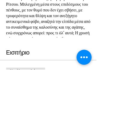
Ρίτσου. Μπλεγμένη μέσα στους επιδέσμους του
πένθους, με τον θυμό που δεν έχει σβήσει, με
τρυφερότητα και θλίψη και τον ανεξήγητο
αντικειμενικά φόβο, αναζητά την ελπίδα μέσα από
το συναίσθημα της καλοσύνης και της αγάπης,
ενώ συγχρόνως απορεί: προς τι όλ' αυτά; Η χρυσή
μάσκα και το πέρασμα στο επίπεδο της
αιωνιότητας είναι μια γέφυρα για την τελευταία
ανάμνηση, το βίωμα "είδα την αδελφή μου στην
Εισιτήριο
αυλή τα χαράματα σημαδεμένη από την μοίρα,
κατάχλωμη. Τα χέρια της, το φόρεμα της, τα
μαλλιά της όλο χώματα..." Ζει; Και πώς; Μετά από
Η πώληση τελείωσε
αυτήν την εξομολόγηση; Το ερώτημα μένει
ανοιχτό.
Τύπος εισιτηρίου
ΙΣΜΗΝΗ ΤΟΥ ΓΙΑΝΝΗ ΡΙΤΣΟΥ
Περισσότερες πληροφορίες
Τιμή
Από 5,00 € έως 12,00 €