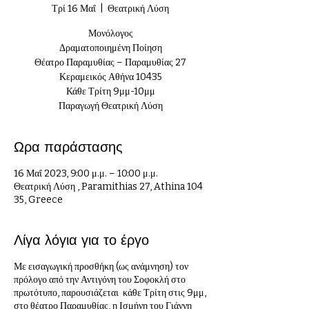
Τρί 16 Μαΐ
  |  
Θεατρική Λύση
Μονόλογος
Δραματοποιημένη Ποίηση
Θέατρο Παραμυθίας – Παραμυθίας 27
Κεραμεικός Αθήνα 10435
Κάθε Τρίτη 9μμ-10μμ
Παραγωγή Θεατρική Λύση
Ωρα παράστασης
16 Μαΐ 2023, 9:00 μ.μ. – 10:00 μ.μ.
Θεατρική Λύση , Paramithias 27, Athina 104
35, Greece
Λίγα λόγια για το έργο
Με εισαγωγική προσθήκη (ως ανάμνηση) τον
πρόλογο από την Αντιγόνη του Σοφοκλή στο
πρωτότυπο, παρουσιάζεται κάθε Τρίτη στις 9μμ,
στο θέατρο Παραμυθίας, η Ισμήνη του Γιάννη