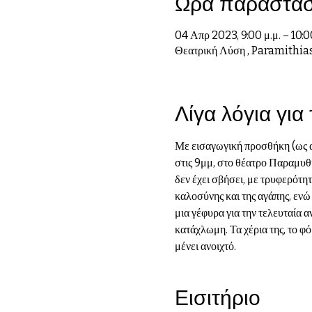
Ωρα παράστα
04 Απρ 2023, 9:00 μ.μ. – 10:0
Θεατρική Λύση , Paramithias
Λίγα λόγια για
Με εισαγωγική προσθήκη (ως α
στις 9μμ, στο θέατρο Παραμυθί
δεν έχει σβήσει, με τρυφερότητ
καλοσύνης και της αγάπης, ενώ 
μια γέφυρα για την τελευταία 
κατάχλωμη. Τα χέρια της, το φό
μένει ανοιχτό.
Εισιτήριο