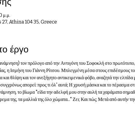
σης
0 μ.μ.
 27, Athina 104 35, Greece
 το έργο
νάμνηση) τον πρόλογο από την Αντιγόνη του Σοφοκλή στο πρωτότυπο, 
ας, η Ισμήνη του Γιάννη Ρίτσου. Μπλεγμένη μέσα στους επιδέσμους του
α και θλίψη και τον ανεξήγητο αντικειμενικά φόβο, αναζητά την ελπίδα
συγχρόνως απορεί: προς τι όλ' αυτά; Η χρυσή μάσκα και το πέρασμα στο
ανάμνηση, το βίωμα "είδα την αδελφή μου στην αυλή τα χαράματα σημαδ
ρεμα της, τα μαλλιά της όλο χώματα..." Ζει; Και πώς; Μετά από αυτήν 