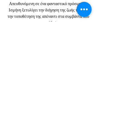
Απευθυνόμενη σε ένα φανταστικό πρόσωπο, η
Ισμήνη ξετυλίγει την διήγηση της ζωής της και
την τοποθέτηση της απέναντι στα συμβάντα που
την σημάδεψαν.
Ωρα παράστασης
23 Οκτ 2025, 8:00 μ.μ. – 9:00 μ.μ.
Αθήνα, Παραμυθίας 28-30, Αθήνα 104 35,
Ελλάδα
ΘΕΑΤΡΑ ΑΘΗΝΩΝ ΠΑΡΑΣΤΑΣΕΙΣ
ΘΕΑΤΡΙΚΗ ΛΥΣΗ