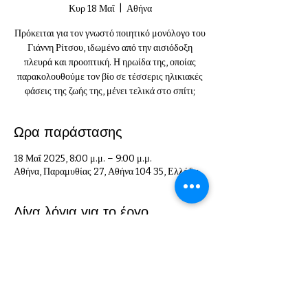
Κυρ 18 Μαΐ
  |  
Αθήνα
Πρόκειται για τον γνωστό ποιητικό μονόλογο του
Γιάννη Ρίτσου, ιδωμένο από την αισιόδοξη
πλευρά και προοπτική. Η ηρωίδα της, οποίας
παρακολουθούμε τον βίο σε τέσσερις ηλικιακές
φάσεις της ζωής της, μένει τελικά στο σπίτι;
Ωρα παράστασης
18 Μαΐ 2025, 8:00 μ.μ. – 9:00 μ.μ.
Αθήνα, Παραμυθίας 27, Αθήνα 104 35, Ελλάδα
Λίγα λόγια για το έργο
Η ΣΟΝΑΤΑ ΤΟΥ ΣΕΛΗΝΟΦΩΤΟΣ
ΤΟΥ ΓΙΑΝΝΗ ΡΙΤΣΟΥ
Στο Θέατρο Παραμυθίας 
Εκτέλεση Παραγωγής ΘΕΑΤΡΙΚΗ ΛΥΣΗ
Πληροφορίες στο site: 