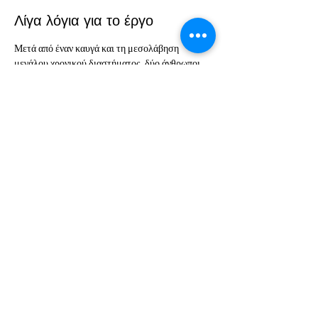
Λίγα λόγια για το έργο
Μετά από έναν καυγά και τη μεσολάβηση 
μεγάλου χρονικού διαστήματος, δύο άνθρωποι 
κατανοούν ότι αγαπούν ο ένας τον άλλον και 
μένουν για πάντα μαζί. Ποιό είναι όμως αυτό το 
πάντα;
Σκηνοθεσία: Χρήστος Πουσίνης
Συγγραφή: Σοφία Σαββίδου
Ερμηνεία: Σοφία Σαββίδου, Θησέας 
Χριστοφόρου
ΘΕΑΤΡΑ ΑΘΗΝΩΝ ΠΑΡΑΣΤΑΣΕΙΣ
ΘΕΑΤΡΙΚΗ ΛΥΣΗ