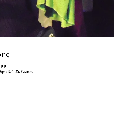
σης
 μ.μ.
ήνα 104 35, Ελλάδα